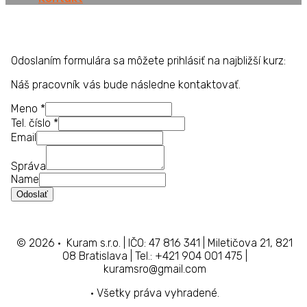
Odoslaním formulára sa môžete prihlásiť na najbližší kurz:
Náš pracovník vás bude následne kontaktovať.
Meno
*
Tel. číslo
*
Email
Správa
Name
Odoslať
© 2026 • Kuram s.r.o. | IČO: 47 816 341 | Miletičova 21, 821
08 Bratislava | Tel.: +421 904 001 475 |
kuramsro@gmail.com
• Všetky práva vyhradené.