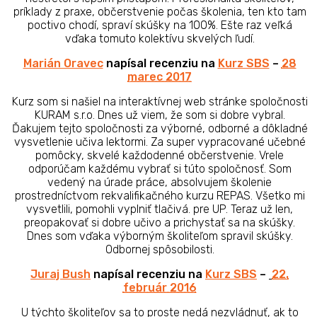
príklady z praxe, občerstvenie počas školenia, ten kto tam
poctivo chodí, spraví skúšky na 100%. Ešte raz veľká
vďaka tomuto kolektívu skvelých ľudí.
Marián Oravec
napísal recenziu na
Kurz SBS
–
28
marec 2017
Kurz som si našiel na interaktívnej web stránke spoločnosti
KURAM s.r.o. Dnes už viem, že som si dobre vybral.
Ďakujem tejto spoločnosti za výborné, odborné a dôkladné
vysvetlenie učiva lektormi. Za super vypracované učebné
pomôcky, skvelé každodenné občerstvenie. Vrele
odporúčam každému vybrať si túto spoločnosť. Som
vedený na úrade práce, absolvujem školenie
prostredníctvom rekvalifikačného kurzu REPAS. Všetko mi
vysvetlili, pomohli vyplniť tlačivá. pre UP. Teraz už len,
preopakovať si dobre učivo a prichystať sa na skúšky.
Dnes som vďaka výborným školiteľom spravil skúšky.
Odbornej spôsobilosti.
Juraj Bush
napísal recenziu na
Kurz SBS
–
22.
február 2016
U týchto školiteľov sa to proste nedá nezvládnuť, ak to