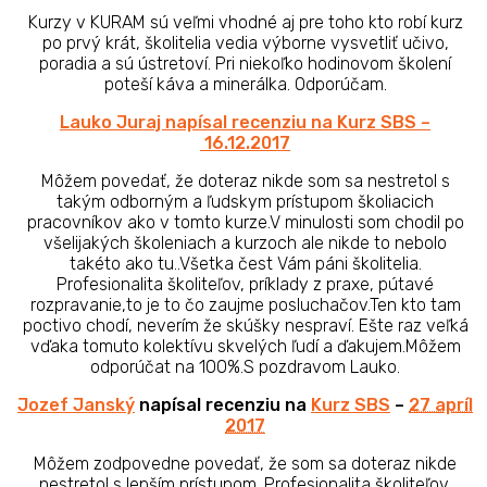
Kurzy v KURAM sú veľmi vhodné aj pre toho kto robí kurz
po prvý krát, školitelia vedia výborne vysvetliť učivo,
poradia a sú ústretoví. Pri niekoľko hodinovom školení
poteší káva a minerálka. Odporúčam.
Lauko Juraj napísal recenziu na Kurz SBS –
16.12.2017
Môžem povedať, že doteraz nikde som sa nestretol s
takým odborným a ľudskym prístupom školiacich
pracovníkov ako v tomto kurze.V minulosti som chodil po
všelijakých školeniach a kurzoch ale nikde to nebolo
takéto ako tu..Všetka čest Vám páni školitelia.
Profesionalita školiteľov, príklady z praxe, pútavé
rozpravanie,to je to čo zaujme posluchačov.Ten kto tam
poctivo chodí, neverím že skúšky nespraví. Ešte raz veľká
vďaka tomuto kolektívu skvelých ľudí a ďakujem.Môžem
odporúčat na 100%.S pozdravom Lauko.
Jozef Janský
napísal recenziu na
Kurz SBS
–
27 apríl
2017
Môžem zodpovedne povedať, že som sa doteraz nikde
nestretol s lepším prístupom. Profesionalita školiteľov,