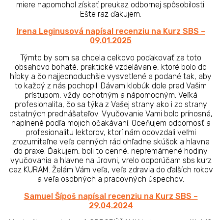
miere napomohol získať preukaz odbornej spôsobilosti.
Ešte raz ďakujem.
Irena Leginusová napísal recenziu na Kurz SBS –
09.01
.2025
Týmto by som sa chcela celkovo poďakovať za toto
obsahovo bohaté, praktické vzdelávanie, ktoré bolo do
hĺbky a čo najjednoduchšie vysvetlené a podané tak, aby
to každý z nás pochopil. Dávam klobúk dole pred Vašim
prístupom, vždy ochotným a nápomocným. Veľká
profesionalita, čo sa týka z Vašej strany ako i zo strany
ostatných prednášateľov. Vyučovanie Vami bolo prínosné,
naplnené podľa mojich očakávaní. Oceňujem odbornosť a
profesionalitu lektorov, ktorí nám odovzdali veľmi
zrozumiteľne veľa cenných rád ohľadne skúšok a hlavne
do praxe. Ďakujem, boli to cenné, nepremárnené hodiny
vyučovania a hlavne na úrovni, vrelo odporúčam sbs kurz
cez KURAM. Želám Vám veľa, veľa zdravia do ďalších rokov
a veľa osobných a pracovných úspechov.
Samuel Šípoš napísal recenziu na Kurz SBS –
29.04
.2024