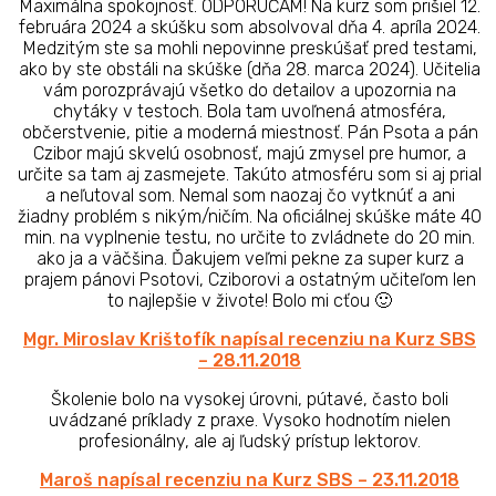
Maximálna spokojnosť. ODPORÚČAM! Na kurz som prišiel 12.
februára 2024 a skúšku som absolvoval dňa 4. apríla 2024.
Medzitým ste sa mohli nepovinne preskúšať pred testami,
ako by ste obstáli na skúške (dňa 28. marca 2024). Učitelia
vám porozprávajú všetko do detailov a upozornia na
chytáky v testoch. Bola tam uvoľnená atmosféra,
občerstvenie, pitie a moderná miestnosť. Pán Psota a pán
Czibor majú skvelú osobnosť, majú zmysel pre humor, a
určite sa tam aj zasmejete. Takúto atmosféru som si aj prial
a neľutoval som. Nemal som naozaj čo vytknúť a ani
žiadny problém s nikým/ničím. Na oficiálnej skúške máte 40
min. na vyplnenie testu, no určite to zvládnete do 20 min.
ako ja a väčšina. Ďakujem veľmi pekne za super kurz a
prajem pánovi Psotovi, Cziborovi a ostatným učiteľom len
to najlepšie v živote! Bolo mi cťou 🙂
Mgr. Miroslav Krištofík napísal recenziu na Kurz SBS
–
28.11.2018
Školenie bolo na vysokej úrovni, pútavé, často boli
uvádzané príklady z praxe. Vysoko hodnotím nielen
profesionálny, ale aj ľudský prístup lektorov.
Maroš napísal recenziu na Kurz SBS –
23.11.2018