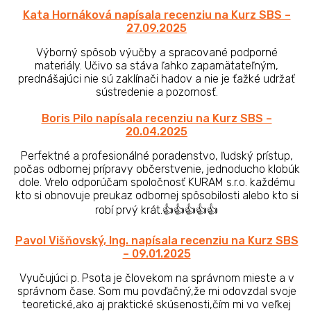
Kata Hornáková napísala recenziu na Kurz SBS –
27.09
.2025
Výborný spôsob výučby a spracované podporné
materiály. Učivo sa stáva ľahko zapamätateľným,
prednášajúci nie sú zaklínači hadov a nie je ťažké udržať
sústredenie a pozornosť.
Boris Pilo napísala recenziu na Kurz SBS –
20.04
.2025
Perfektné a profesionálné poradenstvo, ľudský prístup,
počas odbornej prípravy občerstvenie, jednoducho klobúk
dole. Vrelo odporúčam spoločnosť KURAM s.r.o. každému
kto si obnovuje preukaz odbornej spôsobilosti alebo kto si
robí prvý krát.👍👍👍👍👍
Pavol Višňovský, Ing. napísala recenziu na Kurz SBS
– 09.01
.2025
Vyučujúci p. Psota je človekom na správnom mieste a v
správnom čase. Som mu povďačný,že mi odovzdal svoje
teoretické,ako aj praktické skúsenosti,čím mi vo veľkej